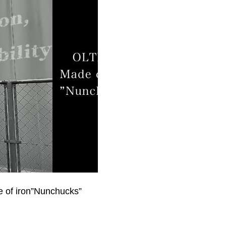
f iron”Nunchucks”